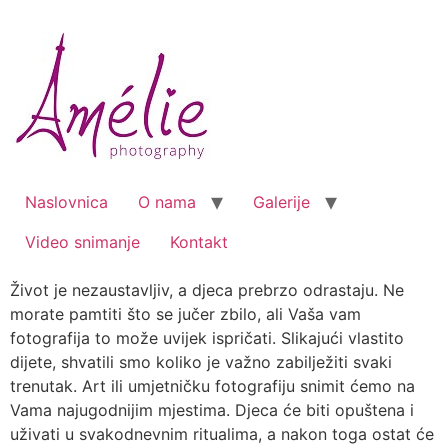
Skip
to
content
Naslovnica
O nama
Galerije
Video snimanje
Kontakt
Život je nezaustavljiv, a djeca prebrzo odrastaju. Ne
morate pamtiti što se jučer zbilo, ali Vaša vam
fotografija to može uvijek ispričati. Slikajući vlastito
dijete, shvatili smo koliko je važno zabilježiti svaki
trenutak. Art ili umjetničku fotografiju snimit ćemo na
Vama najugodnijim mjestima. Djeca će biti opuštena i
uživati u svakodnevnim ritualima, a nakon toga ostat će