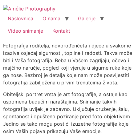
Skip
to
content
Naslovnica
O nama
Galerije
Video snimanje
Kontakt
Fotografija roditelja, novorođenčeta i djece u svakome
izaziva osjećaj sigurnosti, topline i radosti. Takva može
biti i Vaša fotografija. Beba u Vašem zagrljaju, očevo i
majčino naručje, pogled koji vjeruje u sigurne ruke koje
ga nose. Bezbroj je detalja koje nam može posvijestiti
fotografija zabilježena u prvim trenutcima života.
Obiteljski portret vrsta je art fotografije, a ostaje kao
uspomena budućim naraštajima. Snimanje takvih
fotografija uvijek je zabavno. Uključuje druženje, šalu,
spontanost i opušteno poziranje pred foto objektivom.
Jedino se tako mogu postići izuzetne fotografije koje
osim Vaših pojava prikazuju Vaše emocije.